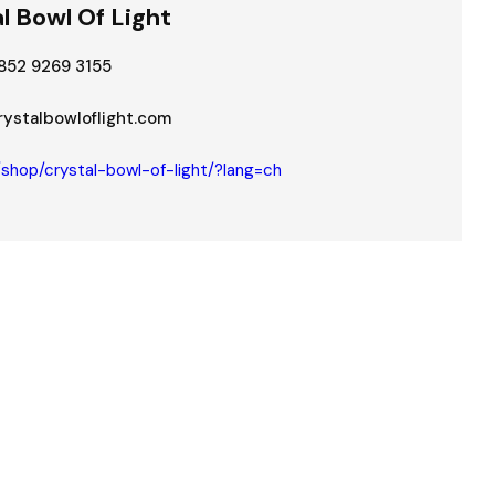
l Bowl Of Light
852 9269 3155
stalbowloflight.com
/shop/crystal-bowl-of-light/?lang=ch