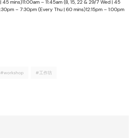
45 mins)11:00am – 11:45am (8, 15, 22 & 29/7 Wed | 45
6:30pm – 7:30pm (Every Thu | 60 mins)12:15pm – 1:00pm
#workshop
#工作坊