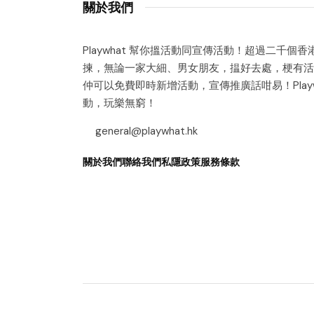
關於我們
Playwhat 幫你搵活動同宣傳活動！超過二千個
揀，無論一家大細、男女朋友，揾好去處，梗有活
仲可以免費即時新增活動，宣傳推廣話咁易！Playw
動，玩樂無窮！
general@playwhat.hk
關於我們
聯絡我們
私隱政策
服務條款