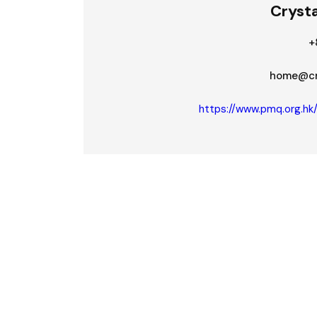
Crysta
+
home@cry
https://www.pmq.org.hk