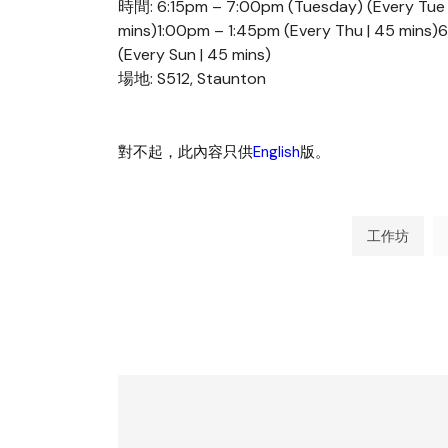
時間: 6:15pm – 7:00pm (Tuesday) (Every Tue | 
mins)1:00pm – 1:45pm (Every Thu | 45 mins)
(Every Sun | 45 mins)
場地: S512, Staunton
對不起，此內容只供
English
版。
工作坊