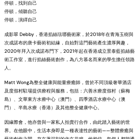
停頓，找到自己
停頓，傾聽自己
停頓，演繹自己
成影翠 Debby，香港掐絲琺瑯藝術家，於2018年在青海玉樹與
次成諾布的唐卡藝術初結緣，自始對這門藝術產生濃厚興趣，
2020年拜入次成諾布門下，2021年起在香港成立景泰藍掐絲藝
術工作室，進行掐絲藝術創作，為八方慕名而來的學生擔任領路
人。
Matt Wong為整全健康與能量療癒師，曾於不同頂級奢華酒店
及度假村駐場提供療程與服務，包括：六善水療度假村（蘇梅
島）、文華東方水療中心（澳門）、四季酒店水療中心（澳
門）、半島水療（香港）及其他整全健康中心。
因緣際會，他亦曾與一家私人拍賣行合作，由此踏入藝術的世
界。在他眼中，生活本身即是一種表達性的藝術——整體療癒與