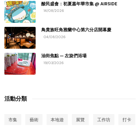
酸民盛會：初夏嘉年華市集 @ AIRSIDE
14/08/2026
鳥貴族旺角雅蘭中心第六分店開幕慶
04/08/2026
油街焦點 — 左旋們浴場
19/03/2026
活動分類
市集
藝術
本地遊
展覽
工作坊
打卡