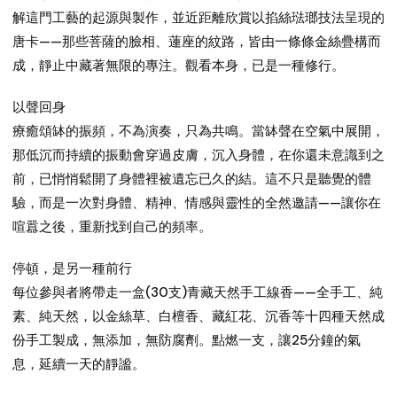
解這門工藝的起源與製作，並近距離欣賞以掐絲琺瑯技法呈現的
唐卡——那些菩薩的臉相、蓮座的紋路，皆由一條條金絲疊構而
成，靜止中藏著無限的專注。觀看本身，已是一種修行。
以聲回身
療癒頌缽的振頻，不為演奏，只為共鳴。當缽聲在空氣中展開，
那低沉而持續的振動會穿過皮膚，沉入身體，在你還未意識到之
前，已悄悄鬆開了身體裡被遺忘已久的結。這不只是聽覺的體
驗，而是一次對身體、精神、情感與靈性的全然邀請——讓你在
喧囂之後，重新找到自己的頻率。
停頓，是另一種前行
每位參與者將帶走一盒(30支)青藏天然手工線香——全手工、純
素、純天然，以金絲草、白檀香、藏紅花、沉香等十四種天然成
份手工製成，無添加，無防腐劑。點燃一支，讓25分鐘的氣
息，延續一天的靜謐。