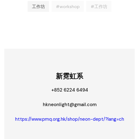
工作坊
#workshop
#工作坊
新霓虹系
+852 6224 6494
hkneonlight@gmail.com
https://www.pmq.org.hk/shop/neon-dept/?lang=ch