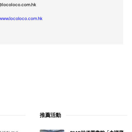
@locoloco.com.hk
/www.locoloco.com.hk
推薦活動