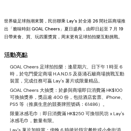
世界級足球熱潮來襲，民坊聯乘 Lay's 於全港 26 間社區商場推
出「脆味時刻 GOAL Cheers」夏日盛典，由即日起至 7 月 19
日帶來食、買、玩四重獎賞，周末更有足球拍拍樂互動挑戰。
活動亮點
GOAL Cheers 足球拍拍樂：
逢星期六、日下午 1 時至 6
時，於屯門愛定商場 H.A.N.D.S 及葵涌石籬商場挑戰互動
裝置，完成任務可贏 Lay's 薯片或限量精品。
GOAL Cheers 大抽獎：
於參與商場即日消費滿 HK$100
可換抽獎券，獎品逾 400 份，包括酒店套票、iPhone、
PS5 等（推廣生意的競賽牌照號碼：61486）。
限量冰感毛巾：
即日消費滿 HK$250 可換領民坊 x Lay's
冰感毛巾，數量有限。
Lay's 薯片加時賞：
傍晚 6 時後於指定餐飲或小食街消