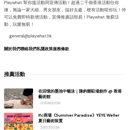
Playwhat 幫你搵活動同宣傳活動！超過二千個香港活動任你
揀，無論一家大細、男女朋友，揾好去處，梗有活動啱你玩！仲
可以免費即時新增活動，宣傳推廣話咁易！Playwhat 無窮活
動，玩樂無窮！
general@playwhat.hk
關於我們
聯絡我們
私隱政策
服務條款
推薦活動
在回憶的墨池中暢泳｜陳鈞樂駐場創作 @ 香港
藝術館
07/08/2026
Ifc商場《Summer Paradise》YEYE Weller
夏日藝術裝置
23/07/2026