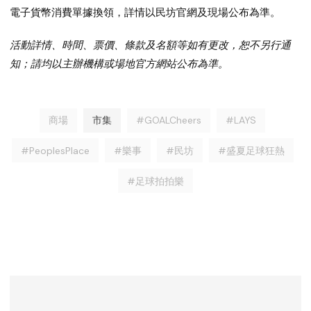
電子貨幣消費單據換領，詳情以民坊官網及現場公布為準。
活動詳情、時間、票價、條款及名額等如有更改，恕不另行通
知；請均以主辦機構或場地官方網站公布為準。
商場
市集
#GOALCheers
#LAYS
#PeoplesPlace
#樂事
#民坊
#盛夏足球狂熱
#足球拍拍樂