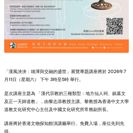
2026
7
「漢風泱泱：雄渾與交融的盛世」展覽專題講座將於
年
11
3
5
月
日（星期六）
下午
時至
時
舉行。
是次講座主題為
「漢代宗教的三種類型：地方仙人祠、鎮墓文
及正一天師道教」，由黎志添教授主講。黎教授為香港中文大學
道教文化研究中心主任及中國文化研究所常務副所長。
講座將於香港文物探知館演講廳舉行。免費入場，座位先到先
得。