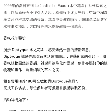
2026年的夏日來到 Le Jardin des Eaux（水中花園）系列探索之
旅：以清新碎石小徑引人入境，松樹投下迷人光影，空氣中瀰漫
著茉莉與橙花交織的香氣。花園中央佈置噴泉，陣陣晶瑩剔透的
水柱漸次湧出，閃閃發亮的水珠喚醒每一個感官。
香氛花印藝坊
漫步 Diptyque 水之花園，感受煥然一新的清新氣息。
Diptyque 誠邀你親臨荷李活道旗艦店，在藝術家的引領下，讓
香氛植物圖鑑的香韻、質感與線條化作靈感，創作專屬於你的植
物花印畫作，刻畫細膩的草木之美。
報名費用HK$480可全數換購Diptyque產品*。
完成工作坊後，每位參加者可獲贈香氛體驗裝乙份。
活動詳情如下：