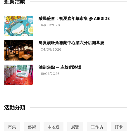
推薦活動
酸民盛會：初夏嘉年華市集 @ AIRSIDE
14/08/2026
鳥貴族旺角雅蘭中心第六分店開幕慶
04/08/2026
油街焦點 — 左旋們浴場
19/03/2026
活動分類
市集
藝術
本地遊
展覽
工作坊
打卡