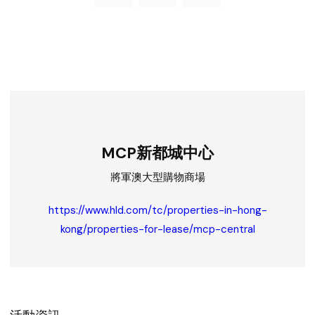
MCP新都城中心
將軍澳大型購物商場
https://www.hld.com/tc/properties-in-hong-
kong/properties-for-lease/mcp-central