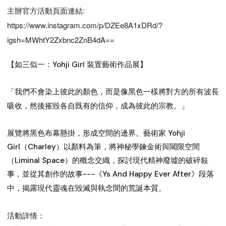
主辦官方活動頁面連結:
https://www.instagram.com/p/DZEe8A1xDRd/?
igsh=MWhtY2Zxbnc2ZnB4dA==
【如三似一：Yohji Girl 裝置藝術作品展】
「我們不會染上彼此的顏色，而是像黑色一樣將對方的所有波長
吸收，然後摧毀各自既有的信仰，成為彼此的宗教。」
展覽將黑色布幕懸掛，形成空間的邊界。藝術家 Yohji
Girl（Charley）以顏料為筆，將神秘學鍊金術與閾限空間
（Liminal Space）的概念交織，探討現代精神廢墟的破碎敍
事，並從其創作的故事---《Ys And Happy Ever After》段落
中，揭露現代靈魂在毀滅與執念間的荒誕本質。
活動詳情：