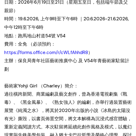
日期：2026年6月19日至21日（星期五至日，包括端午節及父
親節）
時間：19.6.2026, 上午9時至下午6時 ｜20.6.2026-21.6.2026,
中午12時至下午6時
地點：跑馬地山村道54號 V54
費用：全免 （必須預約：
https://forms.office.com/r/cWLfAhhdR8
）
主辦：保良局青年社區藝術推廣中心 及 V54年青藝術家駐留計
劃
藝術家Yohji Girl （Charley）簡介：
過往橫跨新聞、商業編劇及藝文創作，曾為香港電視劇集《戰
毒》、《黑金風暴》、《熟女強人》的編劇，亦舉行過裝置藝術
展覽《純濁之水》，將其於2020年出版的小說《冰島的太陽沒
有光》撕毁，以書頁佈置空間，將文本解構為沉浸式感官體驗，
重新定義閱讀方式。本次駐留將延續此創作風格及模式，以魔幻
現實與先鋒美學包裝，融入猶太卡巴拉哲學及榮格心理學，探討