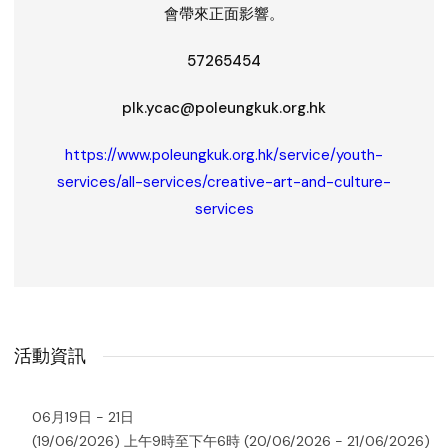
會帶來正面影響。
57265454
plk.ycac@poleungkuk.org.hk
https://www.poleungkuk.org.hk/service/youth-
services/all-services/creative-art-and-culture-
services
活動資訊
06月19日 - 21日
(19/06/2026) 上午9時至下午6時 (20/06/2026 - 21/06/2026)