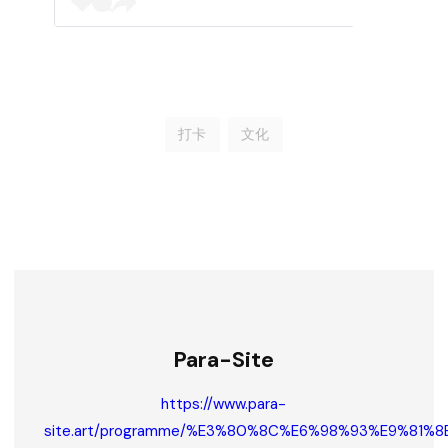
打卡
文化
Para-Site
https://www.para-
site.art/programme/%E3%80%8C%E6%98%93%E9%8