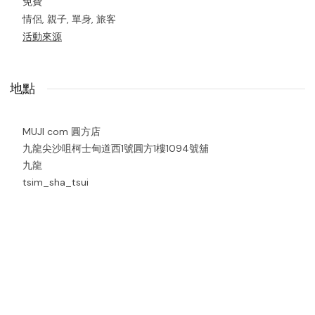
免費
情侶, 親子, 單身, 旅客
活動來源
地點
MUJI com 圓方店
九龍尖沙咀柯士甸道西1號圓方1樓1094號舖
九龍
tsim_sha_tsui