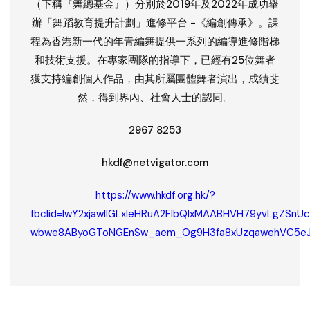
（下稱『舞總基金』）分別於2019年及2022年成功舉
辦「舞蹈教育提升計劃」進修平台 -《編創傳承》。課
程為香港新一代的年青編舞提供一系列的編導進修階梯
和技術支援。在專家團隊的指導下，已經有25位舞者
獲支持編創個人作品，由其所屬團體舞者演出，成績斐
然，得到界內、社會人士的認同。
2967 8253
hkdf@netvigator.com
https://www.hkdf.org.hk/?
fbclid=IwY2xjawIlGLxleHRuA2FlbQIxMAABHVH79yvLgZSn
wbwe8AByoGToNGEnSw_aem_Og9H3fa8xUzqawehVC5e