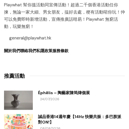
Playwhat 幫你搵活動同宣傳活動！超過二千個香港活動任你
揀，無論一家大細、男女朋友，揾好去處，梗有活動啱你玩！仲
可以免費即時新增活動，宣傳推廣話咁易！Playwhat 無窮活
動，玩樂無窮！
general@playwhat.hk
關於我們
聯絡我們
私隱政策
服務條款
推薦活動
Éphēlis – 陶藝家陳筠煒個展
24/07/2026
誠品香港14週年慶【14Hz 快樂共振：多巴胺派
對ON!】
08/08/2026