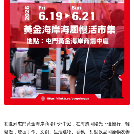
初夏到屯門黃金海岸商場戶外中庭，在海風同陽光下慢慢行、輕
鬆逛，發掘手作、文創、生活選物、香氛、甜點飲品同寵物友善