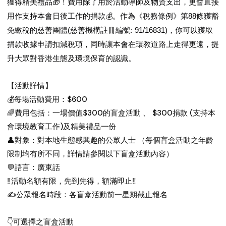
獲得精美禮品
！費用除了用於活動導師及物資支出，更會直接
🎁
用作支持本會日後工作的捐款
。作為《稅務條例》第88條獲豁
💰
免繳稅的慈善團體(慈善機構註冊編號: 91/16831)，你可以獲取
捐款收據申請扣減稅項，同時讓本會在環教道路上走得更遠，提
升大眾對香港生態及環境保育的認識。
【
活動詳情
】
💰每場活動費用：$600
🌈費用包括：一場價值$300的盲盒活動 、 $300捐款 (支持本
會環境教育工作)及精美禮品一份
👤對象：對本地生態感興趣的公眾人士 （每個盲盒活動之年齡
限制均有所不同，詳情請參閱以下盲盒活動內容）
💬語言：廣東話
‼️活動名額有限，先到先得，額滿即止‼️
✍️公眾報名時段：各盲盒活動前一星期截止報名
👇可選擇之盲盒活動