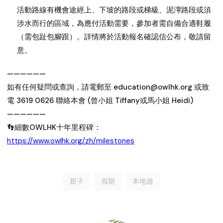
活動路線有機會途經上、下坡的路段或梯級、泥濘路段或須
涉水而行的區域，為應付活動需要，參加者需自備合適鞋履
（需包趾包腳跟）。詳情將於活動報名確認信公布，敬請留
意。
——————
如有任何疑問或查詢，請電郵至 education@owlhk.org 或致
電 3619 0626 聯絡本會 (曾小姐 Tiffany或馬小姐 Heidi)
——————
👣細數OWLHK十年里程碑：
https://www.owlhk.org/zh/milestones
親子
假期
本地遊