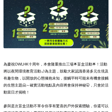
為慶祝OWLHK十周年，本會隆重推出三場
盲盒活動
！活動
🌟
🌟
將以夜間環境教育活動
為主題，鼓勵大家認識香港多元生境及
🌙
有趣生物，以開放的心態擁抱未知，接觸平時可能未有機會接觸
的生態主題
～確實活動地點及內容將會保持神秘
，只會於活
🤗
🤫
動當日才揭曉！
參與是次盲盒活動不單令你享有驚喜的戶外探索體驗，你還可以