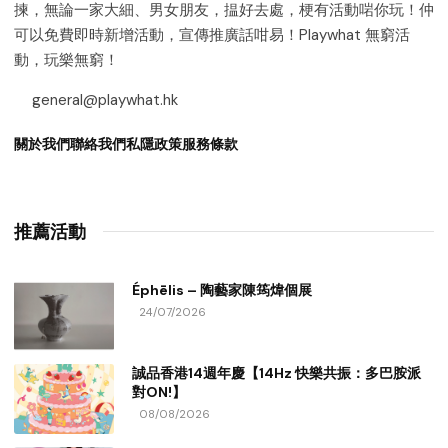
揀，無論一家大細、男女朋友，揾好去處，梗有活動啱你玩！仲
可以免費即時新增活動，宣傳推廣話咁易！Playwhat 無窮活
動，玩樂無窮！
general@playwhat.hk
關於我們
聯絡我們
私隱政策
服務條款
推薦活動
Éphēlis – 陶藝家陳筠煒個展
24/07/2026
誠品香港14週年慶【14Hz 快樂共振：多巴胺派
對ON!】
08/08/2026