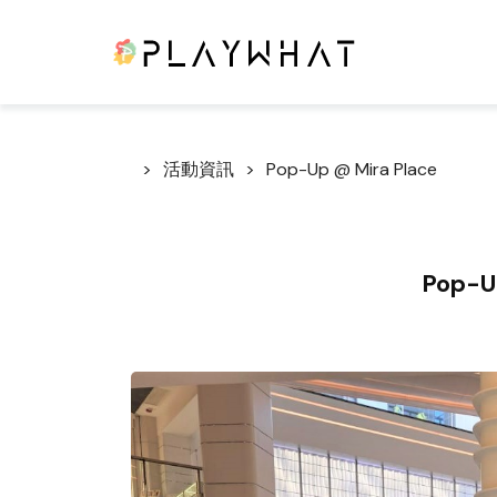
活動資訊
Pop-Up @ Mira Place
Pop-U