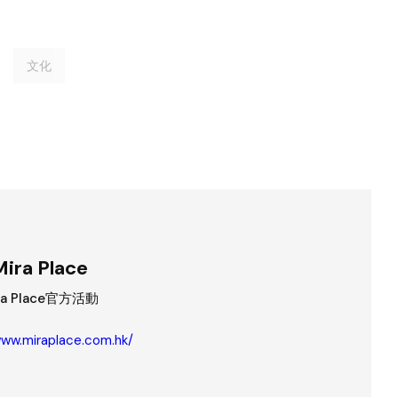
文化
Mira Place
ra Place官方活動
www.miraplace.com.hk/