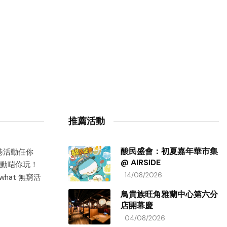
推薦活動
酸民盛會：初夏嘉年華市集
香港活動任你
@ AIRSIDE
動啱你玩！
14/08/2026
hat 無窮活
鳥貴族旺角雅蘭中心第六分
店開幕慶
04/08/2026