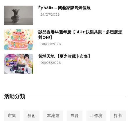
Éphēlis – 陶藝家陳筠煒個展
24/07/2026
誠品香港14週年慶【14Hz 快樂共振：多巴胺派
對ON!】
08/08/2026
黃埔天地 【夏之收藏卡市集】
08/08/2026
活動分類
市集
藝術
本地遊
展覽
工作坊
打卡