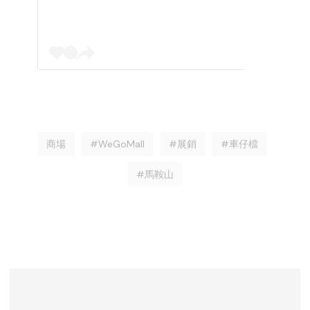
商場
#WeGoMall
#展銷
#車仔檔
#馬鞍山