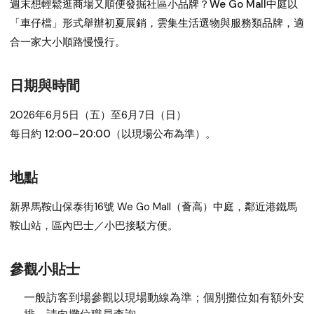
週末想輕鬆逛商場又順便發掘社區小品牌？We Go Mall中庭以
「車仔檔」形式舉辦初夏展銷，雲集生活選物與服務類品牌，適
合一家大小順路慢慢行。
日期與時間
2026年6月5日（五）至6月7日（日）
每日約 12:00–20:00（以現場公布為準）。
地點
新界馬鞍山
保泰街16號 We Go Mall（薈高）中庭
，鄰近港鐵馬
鞍山站，區內巴士／小巴接駁方便。
參觀小貼士
一般訪客到場參觀以現場動線為準；個別攤位如有額外安