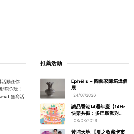
推薦活動
Éphēlis – 陶藝家陳筠煒個
香港活動任你
展
動啱你玩！
24/07/2026
hat 無窮活
誠品香港14週年慶【14Hz
快樂共振：多巴胺派對
ON!】
08/08/2026
黃埔天地 【夏之收藏卡市