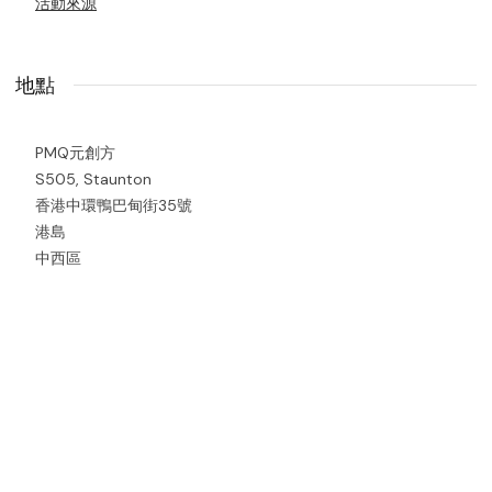
活動來源
地點
PMQ元創方
S505, Staunton
香港中環鴨巴甸街35號
港島
中西區