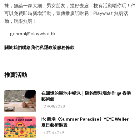
揀，無論一家大細、男女朋友，揾好去處，梗有活動啱你玩！仲
可以免費即時新增活動，宣傳推廣話咁易！Playwhat 無窮活
動，玩樂無窮！
general@playwhat.hk
關於我們
聯絡我們
私隱政策
服務條款
推薦活動
在回憶的墨池中暢泳｜陳鈞樂駐場創作 @ 香港
藝術館
07/08/2026
Ifc商場《Summer Paradise》YEYE Weller
夏日藝術裝置
23/07/2026