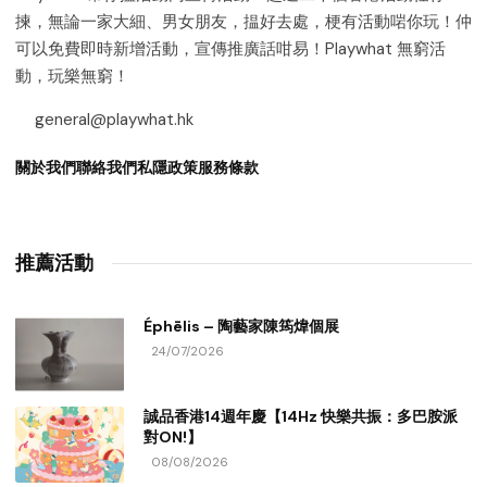
揀，無論一家大細、男女朋友，揾好去處，梗有活動啱你玩！仲
可以免費即時新增活動，宣傳推廣話咁易！Playwhat 無窮活
動，玩樂無窮！
general@playwhat.hk
關於我們
聯絡我們
私隱政策
服務條款
推薦活動
Éphēlis – 陶藝家陳筠煒個展
24/07/2026
誠品香港14週年慶【14Hz 快樂共振：多巴胺派
對ON!】
08/08/2026