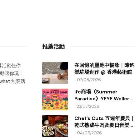
推薦活動
在回憶的墨池中暢泳｜陳鈞
香港活動任你
樂駐場創作 @ 香港藝術館
動啱你玩！
07/08/2026
hat 無窮活
Ifc商場《Summer
Paradise》YEYE Weller
夏日藝術裝置
23/07/2026
Chef’s Cuts 五週年慶典｜
乾式熟成牛肉及夏日音樂餐
飲活動
04/06/2026