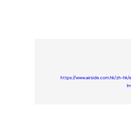
https://www.airside.com.hk/zh-h
In