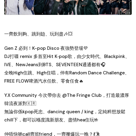
一齊飲到夠、跳到攰、玩到盡🎶💥
Gen Z 必到！K-pop Disco 夜強勢登場💜
DJ打碟 remix 多首至Hit K‑pop歌，由少女時代、Blackpink、
IVE、NewJeans到BTS、SEVENTEEN通通都有🎧
全晚High住跳、High住唱，仲有Random Dance Challenge、
FREE FLOW啤酒汽水任飲、零食任食🔥
Y.X Community 今次帶你去 @The Fringe Club，打造最濃厚
韓流夜派對🇰🇷
無論你係kpop死忠、dancing queen / king，定純粹想放鬆
chill下，都可以喺度識新朋友、盡情hea住玩🤟
仲唔快啲call齊班friend，一齊嚟爆玩一晚？💃🕺