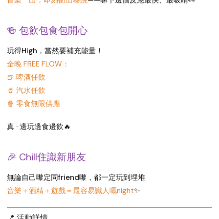
🍻 包飲包食包開心
玩得High，當然要補充能量！
全晚 FREE FLOW：
🍺 啤酒任飲
🥤 汽水任飲
🍿 零食無限供應
真 · 邊玩邊食邊飲🔥
🎉 Chill住識新朋友
無論自己嚟定同friend嚟，都一定玩到埋堆
音樂＋酒精＋遊戲＝最容易識人嘅night
✨
📍 活動詳情