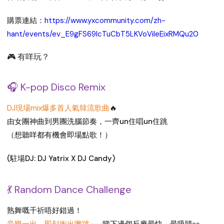
購票連結：
https://www.yxcommunity.com/zh-
hant/events/ev_E9gFS69lcTuCbT5LKVoVileEixRMQu20
🎮 有咩玩？
🎧 K-pop Disco Remix
DJ現場mix爆多首人氣韓流歌曲
🔥
由女團神曲到男團洗腦節奏，一齊un住唱un住跳
（想聽咩都有機會即場點歌！）
(駐場DJ: DJ Yatrix X DJ Candy)
💃 Random Dance Challenge
熟舞嘅千祈唔好錯過！
音樂一出，即刻衝出嚟跳
——睇下邊個反應最快、最吸睛👀