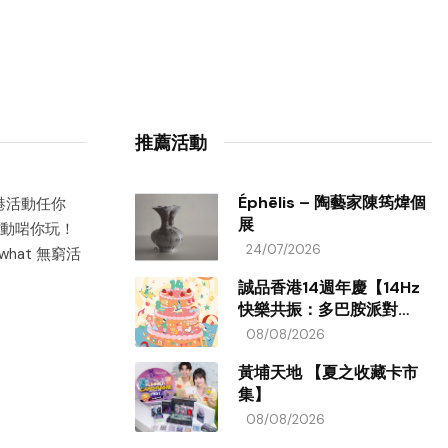
推薦活動
Éphēlis – 陶藝家陳筠煒個
香港活動任你
展
動啱你玩！
24/07/2026
hat 無窮活
誠品香港14週年慶【14Hz
快樂共振：多巴胺派對
ON!】
08/08/2026
黃埔天地 【夏之收藏卡市
集】
08/08/2026