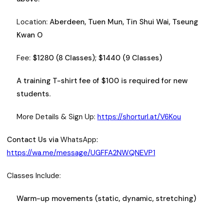
Location:
Aberdeen, Tuen Mun, Tin Shui Wai, Tseung
Kwan O
Fee:
$1280 (8 Classes); $1440 (9 Classes)
A training T-shirt fee of $100 is required for new
students.
More Details & Sign Up:
https://shorturl.at/V6Kou
Contact Us via
WhatsApp
:
https://wa.me/message/UGFFA2NWQNEVP1
Classes Include:
Warm-up movements (static, dynamic, stretching)