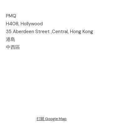
PMQ
H408, Hollywood
35 Aberdeen Street ,Central, Hong Kong
港島
中西區
打開 Google Map