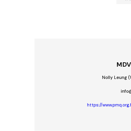
MDVS
Nolly Leung 
info
https://www.pmq.or