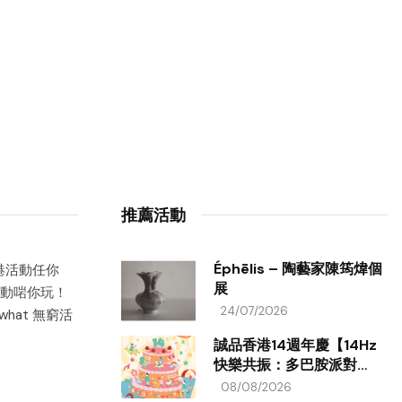
推薦活動
Éphēlis – 陶藝家陳筠煒個
香港活動任你
展
動啱你玩！
24/07/2026
hat 無窮活
誠品香港14週年慶【14Hz
快樂共振：多巴胺派對
ON!】
08/08/2026