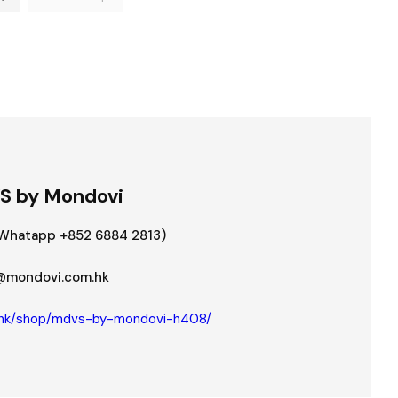
 by Mondovi
(Whatapp +852 6884 2813)
@mondovi.com.hk
g.hk/shop/mdvs-by-mondovi-h408/