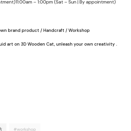
ntment)11:00am – 1:00pm (Sat – Sun | By appointment)
wn brand product / Handcraft / Workshop
id art on 3D Wooden Cat, unleash your own creativity .
坊
#workshop