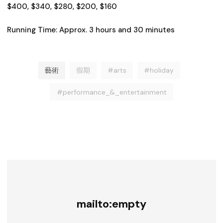
$400, $340, $280, $200, $160
Running Time: Approx. 3 hours and 30 minutes
藝術
假期
#arts
#holiday
#performance_&_entertainment
mailto:empty