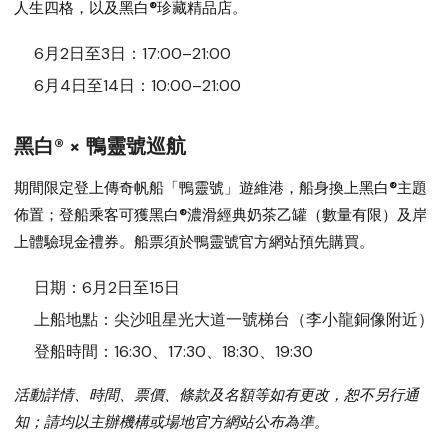
人生四格，以及黑白®珍藏精品店。
6月2日至3日：17:00–21:00
6月4日至14日：10:00–21:00
黑白® × 鴨靈號巡航
期間限定登上傳奇帆船「鴨靈號」遊維港，船身換上黑白®主題
佈置；登船乘客可獲黑白®濃滑經典奶茶乙罐（數量有限）及岸
上體驗現金禮券。船票須於鴨靈號官方網站預先購買。
日期：6月2日至15日
上船地點：尖沙咀星光大道一號梯台（李小龍銅像附近）
登船時間：16:30、17:30、18:30、19:30
活動詳情、時間、票價、條款及名額等如有更改，恕不另行通
知；請均以主辦機構或場地官方網站公布為準。