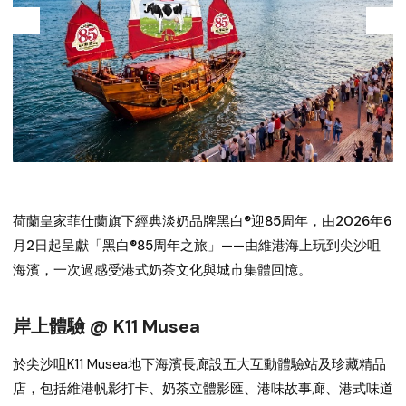
荷蘭皇家菲仕蘭旗下經典淡奶品牌黑白®迎85周年，由2026年6
月2日起呈獻「黑白®85周年之旅」——由維港海上玩到尖沙咀
海濱，一次過感受港式奶茶文化與城市集體回憶。
岸上體驗 @ K11 Musea
於
尖沙咀K11 Musea地下海濱長廊
設五大互動體驗站及珍藏精品
店，包括維港帆影打卡、奶茶立體影匯、港味故事廊、港式味道