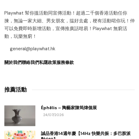
Playwhat 幫你搵活動同宣傳活動！超過二千個香港活動任你
揀，無論一家大細、男女朋友，揾好去處，梗有活動啱你玩！仲
可以免費即時新增活動，宣傳推廣話咁易！Playwhat 無窮活
動，玩樂無窮！
general@playwhat.hk
關於我們
聯絡我們
私隱政策
服務條款
推薦活動
Éphēlis – 陶藝家陳筠煒個展
24/07/2026
誠品香港14週年慶【14Hz 快樂共振：多巴胺派