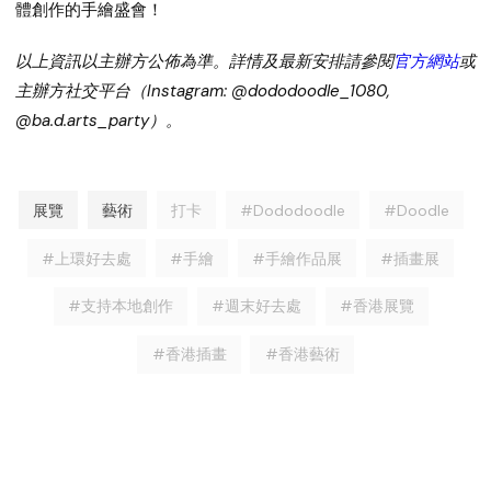
體創作的手繪盛會！
以上資訊以主辦方公佈為準。詳情及最新安排請參閱
官方網站
或
主辦方社交平台（Instagram: @dododoodle_1080,
@ba.d.arts_party）。
展覽
藝術
打卡
#Dododoodle
#Doodle
#上環好去處
#手繪
#手繪作品展
#插畫展
#支持本地創作
#週末好去處
#香港展覽
#香港插畫
#香港藝術