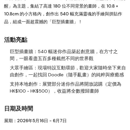
醒」為主題，集結了高達 180 位不同背景的畫師，在 10.8 ×
10.8cm 的小方格內，創作出 540 幅充滿靈魂的手繪與拼貼作
品，組成一面超震撼的「巨型插畫牆」！
活動亮點
巨型插畫牆：
540 幅迷你作品築起創意牆，在方寸之
間，一眼看盡五百多種截然不同的世界觀
大眾手繪區：
現場特設互動環節，歡迎大家隨時坐下來自
由創作，一起找回 Doodle（隨手亂畫）的純粹與療癒感
支持本地創作：
展覽部分迷你作品將開放認購（定價為
HK$100 - HK$500），收益將全數撥歸畫師
日期及時間
展期：
2026年5月16日 - 6月7日