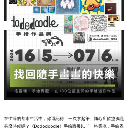
在忙碌的都市生活中，你還記得上一次拿起筆、隨心所欲塗鴉是
甚麼時候嗎？《Dododoodle》手繪聯展以「一格靈魂，手繪覺