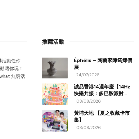
推薦活動
Éphēlis – 陶藝家陳筠煒個
香港活動任你
展
動啱你玩！
24/07/2026
hat 無窮活
誠品香港14週年慶【14Hz
快樂共振：多巴胺派對
ON!】
08/08/2026
黃埔天地 【夏之收藏卡市
集】
08/08/2026