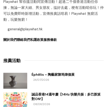
Playwhat 幫你搵活動同宣傳活動！超過二千個香港活動任你
揀，無論一家大細、男女朋友，揾好去處，梗有活動啱你玩！仲
可以免費即時新增活動，宣傳推廣話咁易！Playwhat 無窮活
動，玩樂無窮！
general@playwhat.hk
關於我們
聯絡我們
私隱政策
服務條款
推薦活動
Éphēlis – 陶藝家陳筠煒個展
24/07/2026
誠品香港14週年慶【14Hz 快樂共振：多巴胺派
對ON!】
08/08/2026