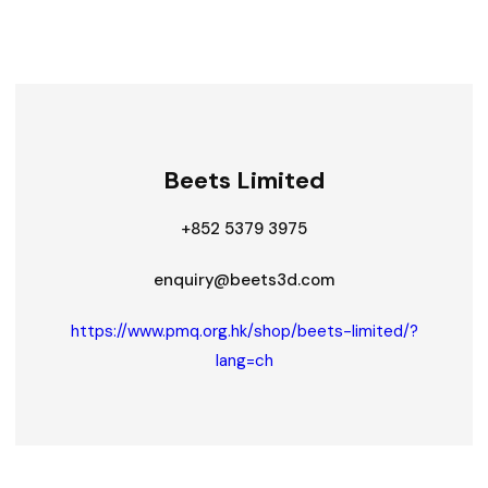
Beets Limited
+852 5379 3975⁠
enquiry@beets3d.com
https://www.pmq.org.hk/shop/beets-limited/?
lang=ch