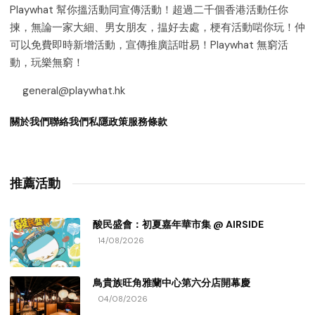
Playwhat 幫你搵活動同宣傳活動！超過二千個香港活動任你
揀，無論一家大細、男女朋友，揾好去處，梗有活動啱你玩！仲
可以免費即時新增活動，宣傳推廣話咁易！Playwhat 無窮活
動，玩樂無窮！
general@playwhat.hk
關於我們
聯絡我們
私隱政策
服務條款
推薦活動
酸民盛會：初夏嘉年華市集 @ AIRSIDE
14/08/2026
鳥貴族旺角雅蘭中心第六分店開幕慶
04/08/2026