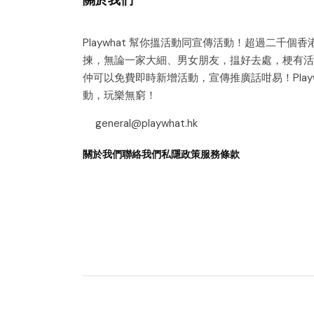
Playwhat 幫你搵活動同宣傳活動！超過二千個
揀，無論一家大細、男女朋友，揾好去處，梗有活
仲可以免費即時新增活動，宣傳推廣話咁易！Playw
動，玩樂無窮！
general@playwhat.hk
關於我們
聯絡我們
私隱政策
服務條款