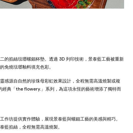
二的掐絲琺瑯螺鈿杯墊。透過 3D 列印技術，景泰藍工藝被重新
鮮豔的免燒琺瑯釉料填充色彩。
靈感源自自然的珍珠母彩虹效果設計，全程無需高溫燒製或複
的經典「the flowery.」系列，為這項永恆的藝術增添了獨特而
工作坊提供實作體驗，展現景泰藍與螺鈿工藝的美感與精巧。
泰藍掐絲，全程無需高溫燒製。