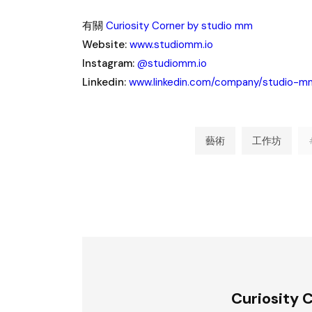
有關
Curiosity Corner by studio mm
Website:
www.studiomm.io
Instagram:
@studiomm.io
Linkedin:
www.linkedin.com/company/studio-m
藝術
工作坊
Curiosity 