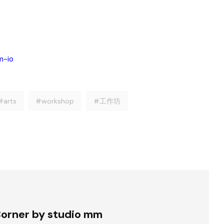
m-io
#arts
#workshop
#工作坊
Corner by studio mm