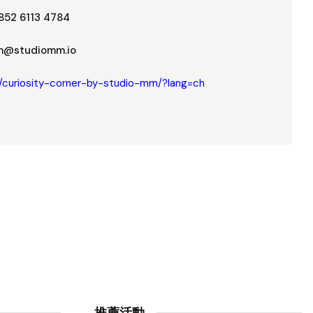
852 6113 4784
@studiomm.io
/curiosity-corner-by-studio-mm/?lang=ch
推薦活動