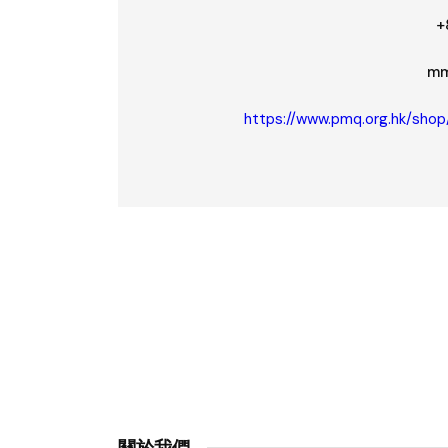
+
mm
https://www.pmq.org.hk/shop
關於我們