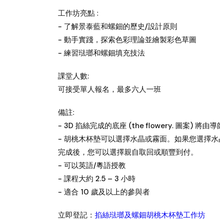
工作坊亮點 :
- 了解景泰藍和螺鈿的歷史/設計原則
- 動手實踐，探索色彩理論並繪製彩色草圖
- 練習琺瑯和螺鈿填充技法
課堂人數:
可接受單人報名，最多六人一班
備註:
- 3D 掐絲完成的底座 (the flowery. 圖案) 
- 胡桃木杯墊可以選擇水晶或霧面。如果您選擇
完成後，您可以選擇親自取回或順豐到付。
- 可以英語/粵語授教
- 課程大約 2.5 – 3 小時
- 適合 10 歲及以上的參與者
立即登記：
掐絲琺瑯及螺鈿胡桃木杯墊工作坊