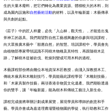
生的大量木廢料，把它們轉化為農業資源。體積較大的木料，則
成為園內設施和
自然藝術活動
的材料，以及
年輪新篇：木藝傳承
與共創
的起點。
《莊子》中的匠人梓慶，必先「入山林，觀天性」，才能造出鬼
斧神工的器具。我們期望對自然工藝感興趣的你參與培訓課程，
向大眾推廣木藝中「順應自然」的智慧。培訓課程中，學員會先
由植物部專家帶領認識不同樹木物種及其特性，再跟隨樹木足
跡，了解樹木從被砍伐、乾燥到變成可用木料的過程。
木藝課程部份將由幾位本地資深木匠教授，由淺入深教授木工、
傳統木傢具和木雕刻技巧，學員能藉此課程學習「木雕刻技藝」
和「木家具製作技藝」兩項香港非物質文化遺產。我們期盼透過
你的雙手，讓「年輪新篇」能為樹木和傳統工藝注入新生命。
課程完成後將舉辦計劃成果展覽，展現學員和導師的創意和手
藝。學員亦會成為嘉道理農場暨植物園的學徒，執行助教和工作