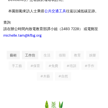
本園鼓勵來訪人士乘搭
公共交通工具
往返以減低碳足跡。
查詢
請在辦公時間內致電教育部譚小姐（2483 7228） 或電郵至
michelle.tam@kfbg.org
藝術
工作坊
生活
假期
教育
娛樂
手工藝
#保育
#免費
#培訓
#手作
#木藝
#自然