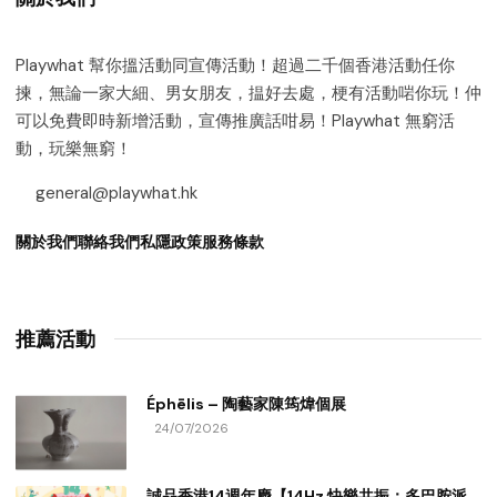
Playwhat 幫你搵活動同宣傳活動！超過二千個香港活動任你
揀，無論一家大細、男女朋友，揾好去處，梗有活動啱你玩！仲
可以免費即時新增活動，宣傳推廣話咁易！Playwhat 無窮活
動，玩樂無窮！
general@playwhat.hk
關於我們
聯絡我們
私隱政策
服務條款
推薦活動
Éphēlis – 陶藝家陳筠煒個展
24/07/2026
誠品香港14週年慶【14Hz 快樂共振：多巴胺派