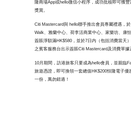
隆商場App或hello微信小程序，成功批核即可獲豐
獎賞。
Citi Mastercard與 hello聯手推出會員專屬禮遇，
Walk、雅蘭中心、荷李活商業中心、家樂坊、康怡廣場
簽賬淨額滿HK$580，並於7日内（包括消費當天）
之賓客服務台出示簽賬Citi Mastercard及
10月期間，訪港旅客只要成為hello會員，並親臨F
旅遊憑證，即可換領一套總值HK$200恒隆電子優惠
一份，萬勿錯過！