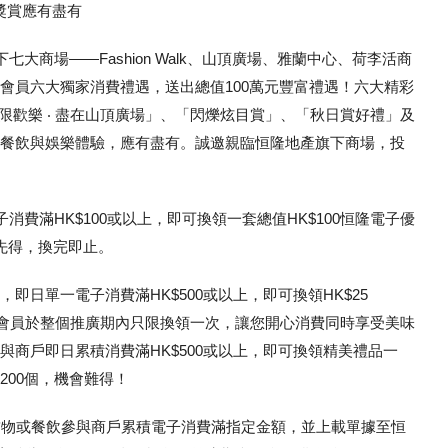
獎賞應有盡有
大商場——Fashion Walk、山頂廣場、雅蘭中心、荷李活商
lo會員六大獨家消費禮遇，送出總值100萬元豐富禮遇！六大精彩
無限歡樂 ‧ 盡在山頂廣場」、「閃爍炫目賞」、「秋日賞好禮」及
遇」，涵蓋購物、餐飲與娛樂體驗，應有盡有。誠邀親臨恒隆地產旗下商場，投
消費滿HK$100或以上，即可換領一套總值HK$100恒隆電子優
到先得，換完即止。
日單一電子消費滿HK$500或以上，即可換領HK$25
個，每位會員於整個推廣期內只限換領一次，讓您開心消費同時享受美味
參與商戶即日累積消費滿HK$500或以上，即可換領精美禮品一
00個，機會難得！
尚及飾物或餐飲參與商戶累積電子消費滿指定金額，並上載單據至恒