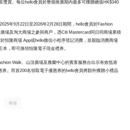
富獎賞。每位hello會員於整個推廣期內最多可獲贈總值HK$340
於2025年9月22日至2026年2月28日期間，hello會員於Fashion
及淘大商場之參與商戶，憑Citi Mastercard同日同商場累積
於恒隆商場 App或hello微信小程序登記消費，並親臨消費商場
消費單據正本，即可換領恒隆電子現金禮券。
ashion Walk、山頂廣場及雅蘭中心的賓客服務台出示有效抵港
券。而首200名領取電子優惠券的hello會員將額外獲贈小禮品
商場