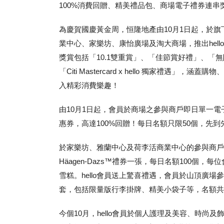
100%消費回贈、精美禮品包、商場電子禮券連串
為慶賀國慶黃金周，恒隆地產由10月1日起，於旗下七
業中心、家樂坊、康怡廣場及淘大商場，推出hel
獎賞包括「10.1雙重賞」、「佳節賞好禮」、「
「Citi Mastercard x hello 獨家禮
入精彩消費樂趣！
由10月1日起，會員於商場之參與商戶即日單一電子
惠券，高達100%回贈！每日名額只限50個，先
於家樂坊、雅蘭中心及荷李活商業中心的參與商戶，即
Häagen-Dazs™禮券一張，每日名額100
雪糕。hello會員送上驚喜禮遇，會員於山頂廣場
套，包括限量版行李掛牌、精美小袋子等，名額共2
今個10月，hello會員於個人護理及美容、時