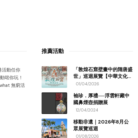
推薦活動
「敦煌石窟壁畫中的隋唐盛
香港活動任你
世」巡迴展覽【中華文化節
動啱你玩！
2026】
01/04/2026
hat 無窮活
袖珍．厚禮──浮雲軒藏中
國鼻煙壺捐贈展
12/04/2024
移動非遺｜2026年8月公
眾展覽巡迴
01/08/2026