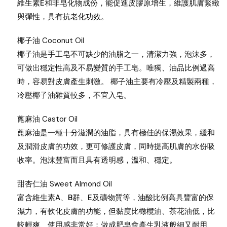
維生素E和非皂化物成份，能促進皮膠原增生，維護肌膚緊緻
與彈性，具有抗老化功效。
椰子油 Coconut Oil
椰子油是手工皂不可缺少的油脂之一，清潔力強，泡沫多，
可做出穩定性高及不易變質的手工皂。唯獨、油品比例過高
時，容易對皮膚產生刺激。 椰子油主要有冷壓及精製兩種，
冷壓椰子油雜質較多，不宜入皂。
蓖麻油 Castor Oil
蓖麻油是一種十分滋潤的油脂，具有極佳的保濕效果，緩和
及潤滑皮膚的功效，更可修護皮膚，同時提高肌膚的水份吸
收率。泡沫豐富而且具有透明感，溫和、穩定。
甜杏仁油 Sweet Almond Oil
富含維生素A、B群、E及礦物質等，油酸比例高具豐富的保
濕力，有軟化皮膚的功能，但黏度比橄欖油、茶花油低，比
較輕爽、使用感非常好；做成肥皂會產生乳液般細又耐用、