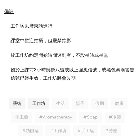
備註
工作坊以廣東話進行
課堂中歡迎拍攝，但嚴禁錄影
於工作坊約定開始時間遲到者，不設補時或補堂
如於上課前3小時懸掛八號或以上強風信號，或黑色暴雨警告
信號已經生效，工作坊將會改期
藝術
工作坊
生活
親子
假期
健康
手工藝
#Aromatherapy
#Soap
#冷製
#功能皂
#工作坊
#手工皂
#芳療