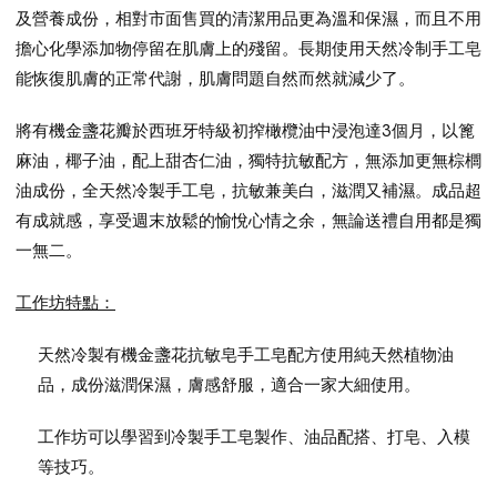
及營養成份，相對市面售買的清潔用品更為溫和保濕，而且不用
擔心化學添加物停留在肌膚上的殘留。長期使用天然冷制手工皂
能恢復肌膚的正常代謝，肌膚問題自然而然就減少了。
將有機金盞花瓣於西班牙特級初搾橄欖油中浸泡達3個月，以篦
麻油，椰子油，配上甜杏仁油，獨特抗敏配方，無添加更無棕櫚
油成份，全天然冷製手工皂，抗敏兼美白，滋潤又補濕。成品超
有成就感，享受週末放鬆的愉悅心情之余，無論送禮自用都是獨
一無二。
工作坊特點：
天然冷製有機金盞花抗敏皂手工皂配方使用純天然植物油
品，成份滋潤保濕，膚感舒服，適合一家大細使用。
工作坊可以學習到冷製手工皂製作、油品配搭、打皂、入模
等技巧。