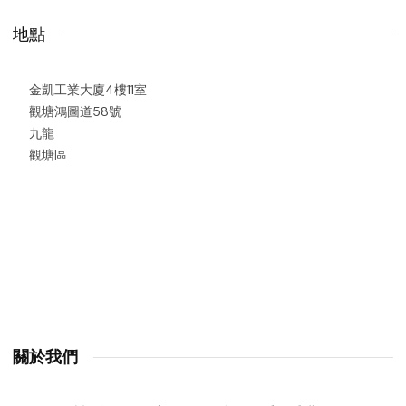
地點
金凱工業大廈4樓11室
觀塘鴻圖道58號
九龍
觀塘區
關於我們