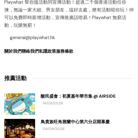
Playwhat 幫你搵活動同宣傳活動！超過二千個香港活動任你
揀，無論一家大細、男女朋友，揾好去處，梗有活動啱你玩！仲
可以免費即時新增活動，宣傳推廣話咁易！Playwhat 無窮活
動，玩樂無窮！
general@playwhat.hk
關於我們
聯絡我們
私隱政策
服務條款
推薦活動
酸民盛會：初夏嘉年華市集 @ AIRSIDE
14/08/2026
鳥貴族旺角雅蘭中心第六分店開幕慶
04/08/2026