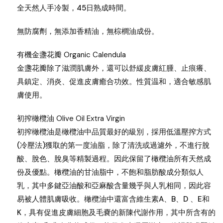
全天然人手冷製，45日熟成時間。
無防腐劑，無添加香精油，無棕櫚油成份。
有機金盞花瓣 Organic Calendula
金盞花瓣除了滋潤肌膚外，還可以舒緩皮膚紅腫、止痕癢、
具鎮定、消炎、促進皮膚癒合功效。性質温和，適合敏感肌
膚使用。
初搾橄欖油 Olive Oil Extra Virgin
初搾橄欖油是橄欖油中品質最好的級別，採用低溫壓搾方式
(冷壓法)獲取的第一度油脂，除了清洗或過濾外，不進行脫
酸、脫色、脫臭等精製過程。因此保留了橄欖油所有天然成
份及優點。橄欖油的甘油脂中，不飽和脂肪酸成分類似人
乳，其中多鍵亞油酸和亞麻酸含量幾乎與人乳相同，因此容
易被人體肌膚吸收。橄欖油中還富含維生素A、B、D 、E和
K，具有促進皮膚細胞及毛嚢的新陳代謝作用，其中所含有的