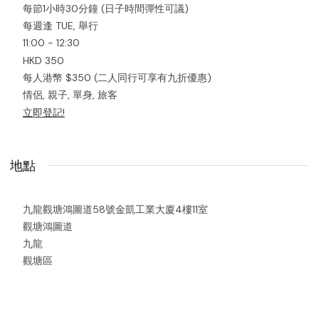
每節1小時30分鐘 (日子時間彈性可議)
每週逢 TUE, 舉行
11:00 - 12:30
HKD 350
每人港幣 $350 (二人同行可享有九折優惠)
情侶, 親子, 單身, 旅客
立即登記!
地點
九龍觀塘鴻圖道58號金凱工業大廈4樓11室
觀塘鴻圖道
九龍
觀塘區