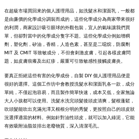
在超級市場買回來的個人護理用品，如洗髮水和潔面乳，一般都
是由廉價的化學成分調裝而成的，這些化學成分為商家帶來很好
的利潤，商家設計吸引眼球的外觀包裝，宜人的氣味讓我們買
單，但卻對當中的化學成分隻字不題。這些化學成分例如增稠
劑，塑化劑，矽油，香精，人造色素，甚至是二噁烷，防腐劑
MIT 及 CMIT 等致敏成分，不但會刺激皮膚，引起各樣皮膚問
題，如皮膚痕癢及出紅疹，嚴重可引致敏感性接觸皮膚炎。
要真正拒絕這些有害的化學成份，自製 DIY 個人護理用品便是
很好的選擇。這個工作坊中會教授洗髮水和潔面乳各一款，成分
單純，不僅起泡容易，而且製作簡單快速，成本又低，全家無論
大人小孩都可以使用。洗髮水洗完頭髮後頭皮清爽，髮根蓬鬆，
吹頭髮能吹出充滿光澤又根根分明的秀髮，更按照自己的頭皮狀
況選擇適當的材料。例如針對油性頭皮，就可以加入綠泥，它能
有效吸附油脂並排出老廢物質，深入清潔毛孔。