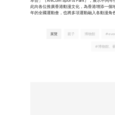
本營」（AniCom Sports Park），
此向各位推廣香港動漫文化，為香港增添一個地標
年的全國運動會，也將多項運動融入各動漫角
展覽
親子
博物館
#eve
#博物館、