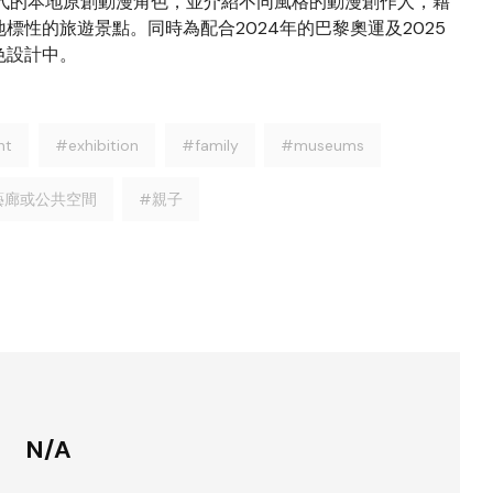
展示不同年代的本地原創動漫角色，並介紹不同風格的動漫創作人，藉
性的旅遊景點。同時為配合2024年的巴黎奧運及2025
色設計中。
nt
#exhibition
#family
#museums
藝廊或公共空間
#親子
N/A