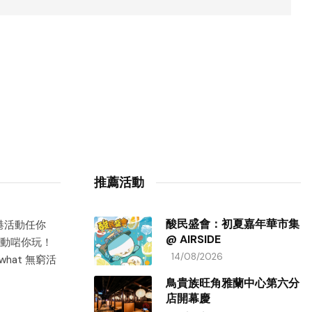
推薦活動
酸民盛會：初夏嘉年華市集
香港活動任你
@ AIRSIDE
動啱你玩！
14/08/2026
hat 無窮活
鳥貴族旺角雅蘭中心第六分
店開幕慶