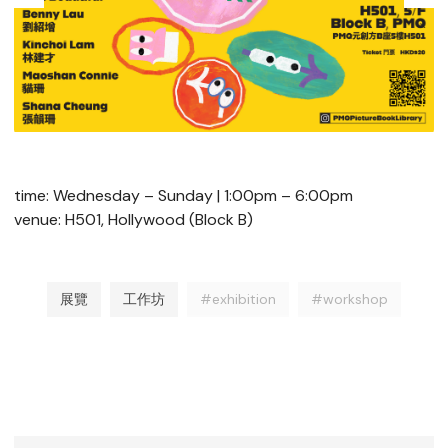
time: Wednesday – Sunday | 1:00pm – 6:00pm
venue: H501, Hollywood (Block B)
展覽
工作坊
#exhibition
#workshop