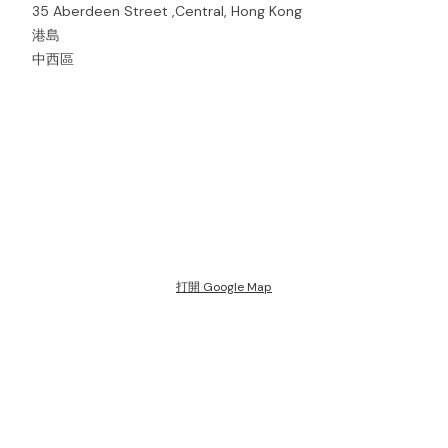
35 Aberdeen Street ,Central, Hong Kong
港島
中西區
打開 Google Map