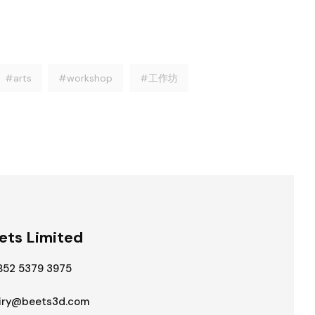
#arts
#workshop
#工作坊
ets Limited
852 5379 3975⁠
iry@beets3d.com