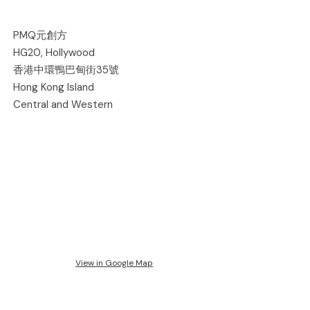
PMQ元創方
HG20, Hollywood
香港中環鴨巴甸街35號
Hong Kong Island
Central and Western
View in Google Map