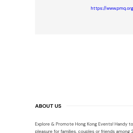
https://www.pmq.org
ABOUT US
Explore & Promote Hong Kong Events! Handy to
pleasure for families, couples or friends among