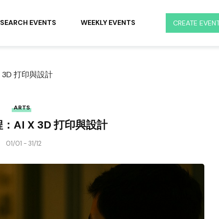
SEARCH EVENTS
WEEKLY EVENTS
CREATE EVEN
x 3D 打印與設計
ARTS
：AI X 3D 打印與設計
01/01 - 31/12