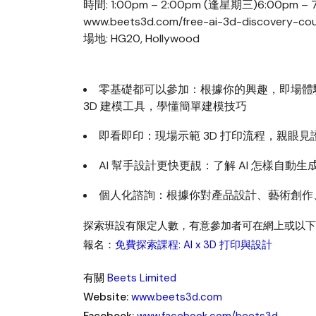
時間: 1:00pm – 2:00pm (逢星期三)6:00
www.beets3d.com/free-ai-3d-discovery-co
場地: HG20, Hollywood
零基礎都可以參加：根據你的興趣，即場體驗如 Tinke
3D 建模工具，學懂簡單建模技巧
即看即印：現場示範 3D 打印流程，親眼
AI 幫手設計更快更靚：了解 AI 怎樣自動生
個人化諮詢：根據你對產品設計、藝術創作
探索班設有限定人數，有意參加者可在網上或以下
報名：
免費探索課程: AI x 3D 打印與設計
有關
Beets Limited
Website:
www.beets3d.com
Facebook:
www.facebook.com/beets3d